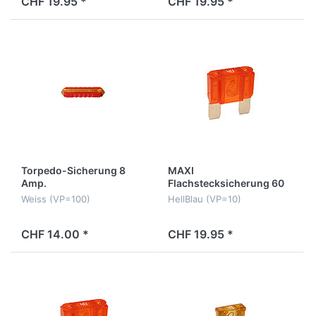
CHF 19.95 *
CHF 19.95 *
Torpedo-Sicherung 8
MAXI
Amp.
Flachstecksicherung 60
Amp.
Weiss (VP=100)
HellBlau (VP=10)
CHF 14.00 *
CHF 19.95 *