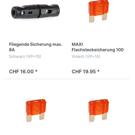
Fliegende Sicherung max.
MAXI
8A
Flachstecksicherung 100
Amp.
Schwarz (VP=10)
Violett (VP=10)
CHF 16.00 *
CHF 19.95 *