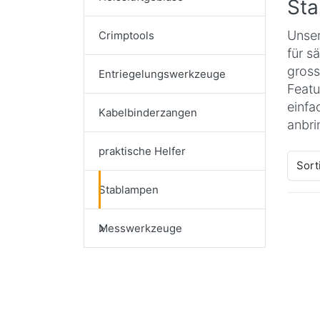
Sta
Unser
Crimptools
für s
gross
Entriegelungswerkzeuge
Featu
einfa
Kabelbinderzangen
anbri
praktische Helfer
Sort
Stablampen
Messwerkzeuge