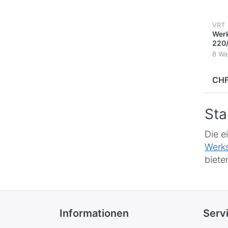
VRT
Werk
220
8 Wa
CHF
Sta
Die e
Werks
biete
Informationen
Serv