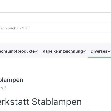
Schrumpfprodukte
Kabelkennzeichnung
Diverses
blampen
on
3
rkstatt Stablampen