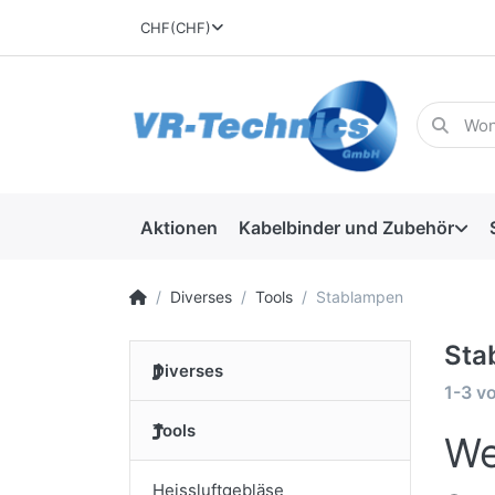
CHF
(CHF)
Aktionen
Kabelbinder und Zubehör
Diverses
Tools
Stablampen
Sta
Diverses
1-3
v
Tools
We
Heissluftgebläse