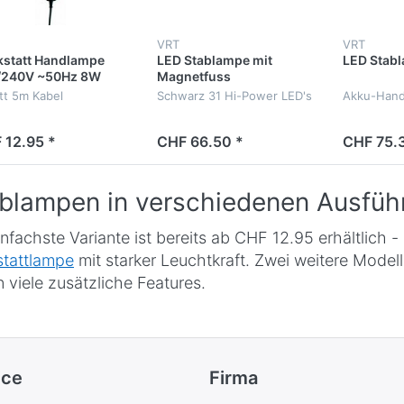
VRT
VRT
statt Handlampe
LED Stablampe mit
LED Stab
/240V ~50Hz 8W
Magnetfuss
tt 5m Kabel
Schwarz 31 Hi-Power LED's
Akku-Han
 12.95 *
CHF 66.50 *
CHF 75.3
blampen in verschiedenen Ausfüh
infachste Variante ist bereits ab CHF 12.95 erhältlich 
tattlampe
mit starker Leuchtkraft. Zwei weitere Model
n viele zusätzliche Features.
ice
Firma