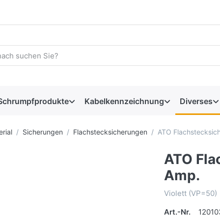
Schrumpfprodukte
Kabelkennzeichnung
Diverses
rial
Sicherungen
Flachstecksicherungen
ATO Flachstecksic
ATO Fla
Amp.
Violett (VP=50)
Art.-Nr.
12010