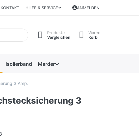
KONTAKT
HILFE & SERVICE
ANMELDEN
Produkte
Waren
Vergleichen
Korb
Isolierband
Marder
herung 3 Amp.
chstecksicherung 3
3