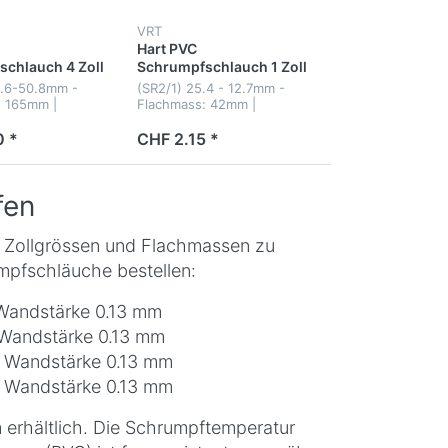
VRT
Hart PVC
chlauch 4 Zoll
Schrumpfschlauch 1 Zoll
100m
1.6-50.8mm -
(SR2/1) 25.4 - 12.7mm -
: 165mm |
Flachmass: 42mm |
ke: 0.13mm
Wandsträrke: 0.13mm
0 *
CHF 2.15 *
fen
 Zollgrössen und Flachmassen zu
mpfschläuche bestellen:
Wandstärke 0.13 mm
 Wandstärke 0.13 mm
, Wandstärke 0.13 mm
, Wandstärke 0.13 mm
 erhältlich. Die Schrumpftemperatur