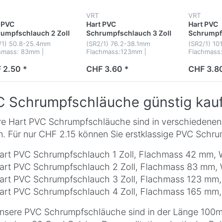
VRT
VRT
 PVC
Hart PVC
Hart PVC
umpfschlauch 2 Zoll
Schrumpfschlauch 3 Zoll
Schrumpfs
m
100m
100m
/1) 50.8-25.4mm
(SR2/1) 76.2-38.1mm
(SR2/1) 10
hmass: 83mm |
Flachmass:123mm |
Flachmass
strärke: 0.13mm
Wandsträrke: 0.13mm
Wandsträr
 2.50 *
CHF 3.60 *
CHF 3.8
 Schrumpfschläuche günstig kau
e Hart PVC Schrumpfschläuche sind in verschiedenen
. Für nur CHF 2.15 können Sie erstklassige PVC Schru
art PVC Schrumpfschlauch 1 Zoll, Flachmass 42 mm, 
art PVC Schrumpfschlauch 2 Zoll, Flachmass 83 mm,
art PVC Schrumpfschlauch 3 Zoll, Flachmass 123 mm
art PVC Schrumpfschlauch 4 Zoll, Flachmass 165 mm
unsere PVC Schrumpfschläuche sind in der Länge 100m