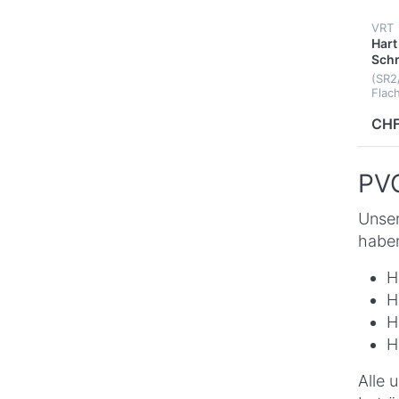
VRT
Hart
Schr
100
(SR2
Flac
Wand
CHF
PVC
Unser
haben
H
H
H
H
Alle 