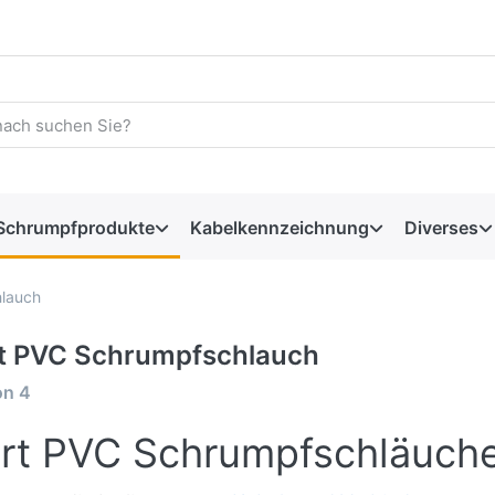
Schrumpfprodukte
Kabelkennzeichnung
Diverses
lauch
t PVC Schrumpfschlauch
on
4
rt PVC Schrumpfschläuche