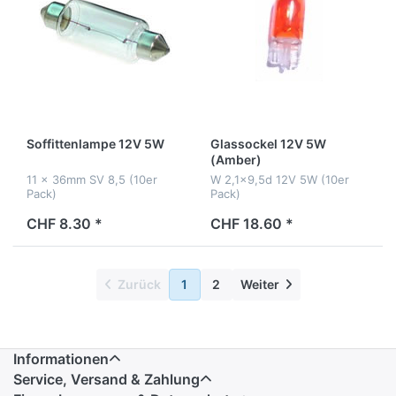
Soffittenlampe 12V 5W
Glassockel 12V 5W
(Amber)
11 x 36mm SV 8,5 (10er
W 2,1x9,5d 12V 5W (10er
Pack)
Pack)
CHF 8.30 *
CHF 18.60 *
Zurück
1
2
Weiter
Informationen
Service, Versand & Zahlung