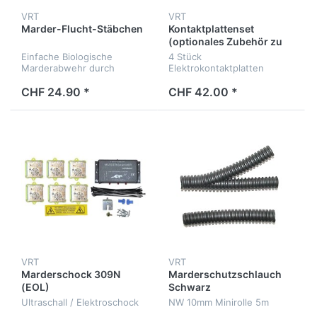
VRT
VRT
Marder-Flucht-Stäbchen
Kontaktplattenset
(optionales Zubehör zu
M4500)
Einfache Biologische
4 Stück
Marderabwehr durch
Elektrokontaktplatten
Geruchsstoff
CHF 24.90 *
CHF 42.00 *
VRT
VRT
Marderschock 309N
Marderschutzschlauch
(EOL)
Schwarz
Ultraschall / Elektroschock
NW 10mm Minirolle 5m