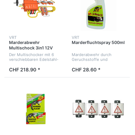
VRT
VRT
Marderabwehr
Marderfluchtspray 500ml
Multischock 3in1 12V
Der Multischocker mit 6
Marderabwehr durch
verschiebbaren Edelstahl-
Geruchsstoffe und
Hochspannungskontaktgittern
Bitterextrakte
- die absolute Profivariante
CHF 218.90 *
CHF 28.60 *
unter den
Marderabwehrgeräten.