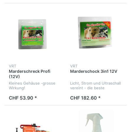
VRT
VRT
Marderschreck Profi
Marderschock 3in1 12V
(12V)
Kleines Gehäuse -grosse
Licht, Strom und Ultraschall
Wirkung!
vereint - die beste
Marderabwehr.
CHF 53.90 *
CHF 182.60 *