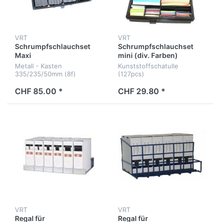
VRT
VRT
Schrumpfschlauchset
Schrumpfschlauchset
Maxi
mini (div. Farben)
Metall - Kasten
Kunststoffschatulle
335/235/50mm (8f)
(127pcs)
CHF 85.00 *
CHF 29.80 *
VRT
VRT
Regal für
Regal für