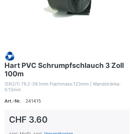
Hart PVC Schrumpfschlauch 3 Zoll
100m
(SR2/1) 76.2-38.1mm Flachmass:123mm | Wandsträrke:
0.13mm
Art.-Nr.
241415
CHF 3.60
zzgl. MwSt. zzgl.
Versandkosten