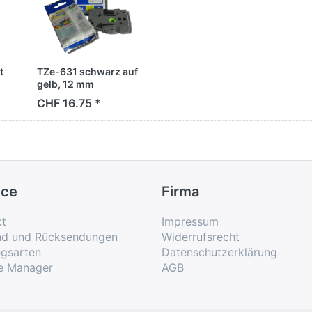
t
TZe-631 schwarz auf
gelb, 12 mm
CHF 16.75 *
ice
Firma
kt
Impressum
nd und Rücksendungen
Widerrufsrecht
ngsarten
Datenschutzerklärung
e Manager
AGB