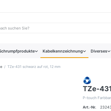
Schrumpfprodukte
Kabelkennzeichnung
Diverses
me
TZe-431 schwarz auf rot, 12 mm
TZe-431
P-touch Farbban
Art.-Nr.
2324