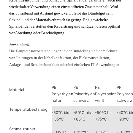
Kabel, Drahtbündel und Schläuche. Spiralbänder garantieren auch bei
wiederholter Verwendung einen einwandfreien Zusammenhalt. Wird
das Spiralband mit Abstand gewickelt, bleibt das Bündelgut sehr
flexibel und der Materialverbrauch ist gering. Eng gewickelte
Spiralbänder versteifen den Kabelstrang und schützen diesen optimal
.
vor Abreibung oder Beschädigung
Anwendung:
Die Haupteinsatzbereiche liegen in der Bündelung und dem Schutz
von Leitungen in der Kabelkonfektion, der Elektroinstallation,
Anlage– und Schaltschrankbau oder bei einfachen IT- Anwendungen
.
PE
PE
PE
PP
Material
Polyethylen
Polyethylen
Polyethylen
Polyprop
natur
schwarz
weiß
schwarz
Temperatubeständig
-50°C bis
-50°C bis
-50°C bis
-40°C bi
+85°C
+85°C
+75°C
+90°C
Schmelzpunkt
+ 112°C
+ 112°C
+ 112°C
+ 160°C