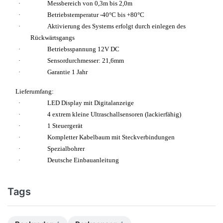
·
Messbereich von 0,3m bis 2,0m
·
Betriebstemperatur -40°C bis +80°C
·
Aktivierung des Systems erfolgt durch einlegen des
Rückwärtsgangs
·
Betriebsspannung 12V DC
·
Sensordurchmesser: 21,6mm
·
Garantie 1 Jahr
Lieferumfang:
·
LED Display mit Digitalanzeige
·
4 extrem kleine Ultraschallsensoren (lackierfähig)
·
1 Steuergerät
·
Kompletter Kabelbaum mit Steckverbindungen
·
Spezialbohrer
·
Deutsche Einbauanleitung
Tags