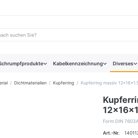
Schrumpfprodukte
Kabelkennzeichnung
Diverses
rial
Dichtmaterialien
Kupferring
Kupferring massiv 12x16x1
Kupferr
12x16x
Form DIN 7603A
Art.-Nr.
14011