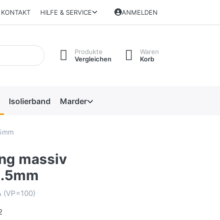
KONTAKT
HILFE & SERVICE
ANMELDEN
Produkte
Waren
Vergleichen
Korb
Isolierband
Marder
.5mm
ing massiv
1.5mm
 (VP=100)
2