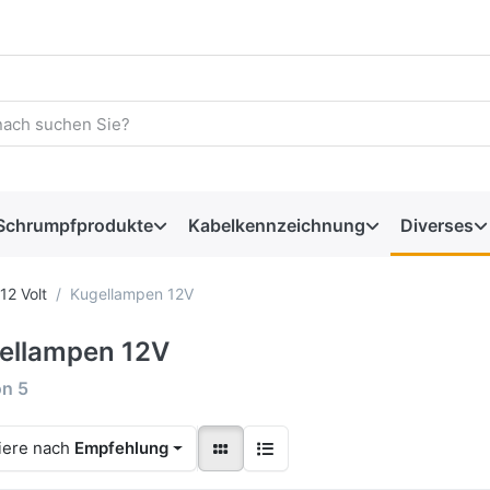
Schrumpfprodukte
Kabelkennzeichnung
Diverses
12 Volt
Kugellampen 12V
ellampen 12V
on
5
iere nach
Empfehlung