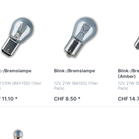
nk-/Bremslampe
Blink-/Bremslampe
Blink-/B
(Amber)
21/5W (BAY15D) (10er
12V 21W (BA15S) (10er
12V 21W (B
)
Pack)
Pack)
 11.10 *
CHF 8.50 *
CHF 14.7