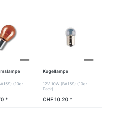
remslampe
Kugellampe
A15S) (10er
12V 10W (BA15S) (10er
Pack)
0 *
CHF 10.20 *