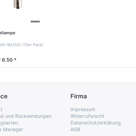
ellampe
5W (BA15S) (10er Pack)
 6.50 *
ice
Firma
kt
Impressum
nd und Rücksendungen
Widerrufsrecht
ngsarten
Datenschutzerklärung
e Manager
AGB