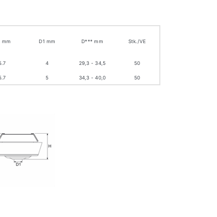
2 mm
D1 mm
D*** mm
Stk./VE
5.7
4
29,3 - 34,5
50
5.7
5
34,3 - 40,0
50