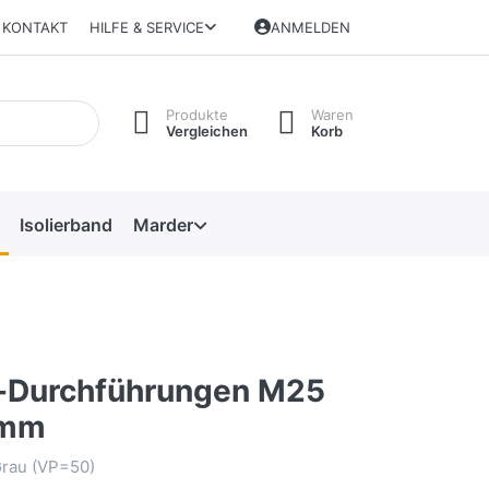
KONTAKT
HILFE & SERVICE
ANMELDEN
Produkte
Waren
Vergleichen
Korb
Isolierband
Marder
l-Durchführungen M25
4mm
rau (VP=50)