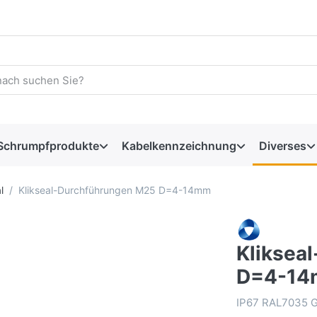
Schrumpfprodukte
Kabelkennzeichnung
Diverses
l
Klikseal-Durchführungen M25 D=4-14mm
Kliksea
D=4-1
IP67 RAL7035 G