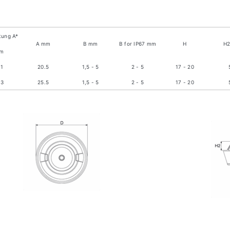
tung A*
A mm
B mm
B for IP67 mm
H
H
m
11
20.5
1,5 - 5
2 - 5
17 - 20
13
25.5
1,5 - 5
2 - 5
17 - 20