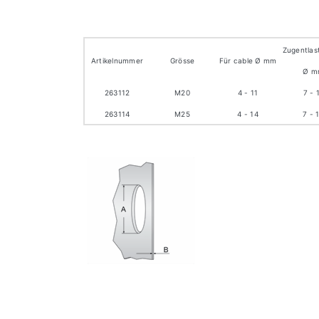
Zugentlas
Artikelnummer
Grösse
Für cable Ø mm
Ø m
263112
M20
4 - 11
7 - 
263114
M25
4 - 14
7 - 