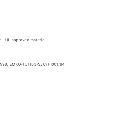
r - UL approved material
998, EMKO-TUI (03-SEC) FI001/84