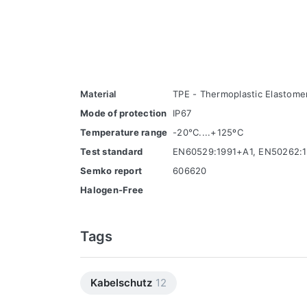
Material
TPE - Thermoplastic Elastome
Mode of protection
IP67
Temperature range
-20°C....+125ºC
Test standard
EN60529:1991+A1, EN50262:1
Semko report
606620
Halogen-Free
Tags
Kabelschutz
12