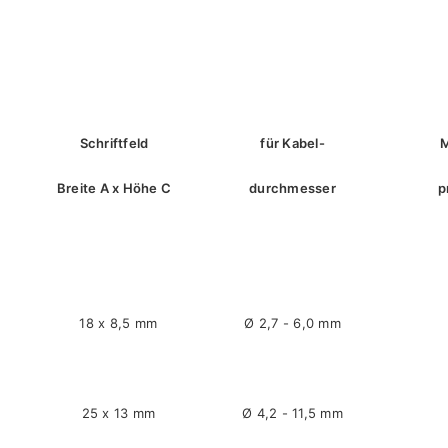
Schriftfeld
für Kabel-
M
Breite A x Höhe C
durchmesser
p
18 x 8,5 mm
Ø 2,7 - 6,0 mm
25 x 13 mm
Ø 4,2 - 11,5 mm