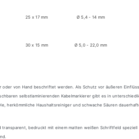
25 x 17 mm
Ø 5,4 - 14 mm
30 x 15 mm
Ø 5,0 - 22,0 mm
 oder von Hand beschriftet werden. Als Schutz vor äußeren Einflüss
schbaren selbstlaminierenden Kabelmarkierer gibt es in unterschiedl
 Öle, herkömmliche Haushaltsreiniger und schwache Säuren dauerhaf
d transparent, bedruckt mit einem matten weißen Schriftfeld speziell
end.