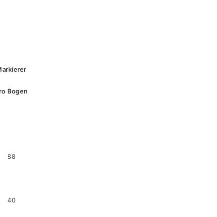
arkierer
ro Bogen
88
40