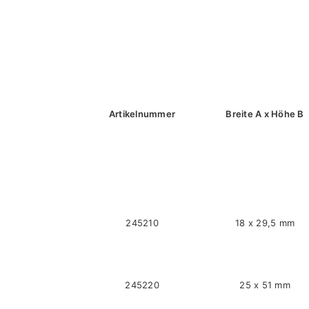
Artikelnummer
Breite A x Höhe B
245210
18 x 29,5 mm
245220
25 x 51 mm