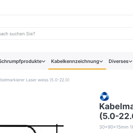
Schrumpfprodukte
Kabelkennzeichnung
Diverses
belmarkierer Laser weiss (5.0-22.0)
Kabelma
(5.0-22.
30x90x15mm 18E