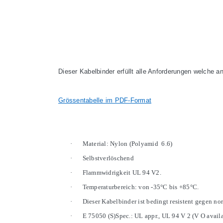
Dieser Kabelbinder erfüllt alle Anforderungen welche an
Grössentabelle im PDF-Format
·
Material: Nylon (Polyamid
6.6)
·
Selbstverlöschend
·
Flammwidrigkeit UL 94 V2.
·
Temperaturbereich: von -35°C bis +85°C.
·
Dieser Kabelbinder ist bedingt resistent gegen no
·
E 75050 (S)Spec.: UL appr., UL 94 V 2 (V O avail