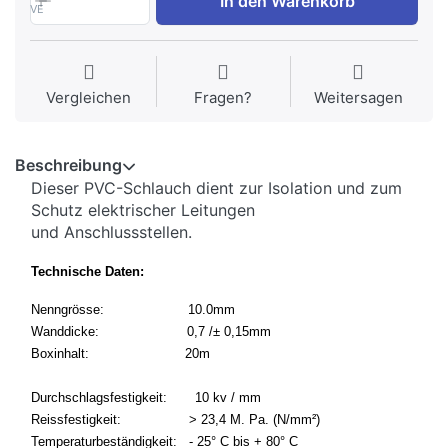
In den Warenkorb
VE
Vergleichen
Fragen?
Weitersagen
Beschreibung
Dieser PVC-Schlauch dient zur Isolation und zum
Schutz elektrischer Leitungen
und Anschlussstellen.
Technische Daten:
Nenngrösse:
10.0mm
Wanddicke:
0,7 /± 0,15mm
Boxinhalt:
20m
Durchschlagsfestigkeit:
10 kv / mm
Reissfestigkeit:
> 23,4 M. Pa. (N/mm²)
Temperaturbeständigkeit:
- 25° C bis + 80° C