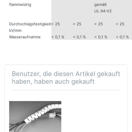
flammwidrig
gemäß
UL 94-V2
Durchschlagsfestigkeit
> 25
> 25
> 25
> 25
kV/mm
Wasseraufnahme
< 0,1 %
< 0,1 %
< 0,1 %
< 0,1 %
Benutzer, die diesen Artikel gekauft
haben, haben auch gekauft