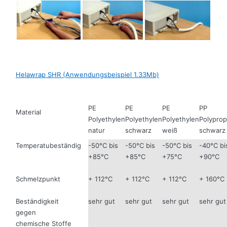
Helawrap SHR (Anwendungsbeispiel 1.33Mb)
PE
PE
PE
PP
Material
Polyethylen
Polyethylen
Polyethylen
Polyprop
natur
schwarz
weiß
schwarz
Temperatubeständig
-50°C bis
-50°C bis
-50°C bis
-40°C bi
+85°C
+85°C
+75°C
+90°C
Schmelzpunkt
+ 112°C
+ 112°C
+ 112°C
+ 160°C
Beständigkeit
sehr gut
sehr gut
sehr gut
sehr gut
gegen
chemische Stoffe