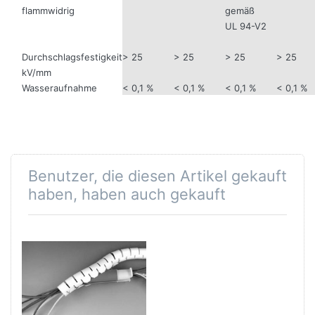
flammwidrig
gemäß
UL 94-V2
Durchschlagsfestigkeit
> 25
> 25
> 25
> 25
kV/mm
Wasseraufnahme
< 0,1 %
< 0,1 %
< 0,1 %
< 0,1 %
Benutzer, die diesen Artikel gekauft
haben, haben auch gekauft