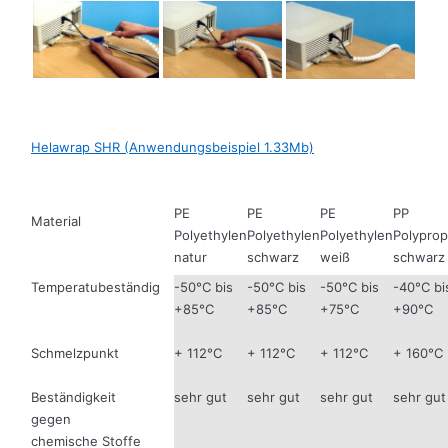
Helawrap SHR (Anwendungsbeispiel 1.33Mb)
PE
PE
PE
PP
Material
Polyethylen
Polyethylen
Polyethylen
Polyprop
natur
schwarz
weiß
schwarz
Temperatubeständig
-50°C bis
-50°C bis
-50°C bis
-40°C bi
+85°C
+85°C
+75°C
+90°C
Schmelzpunkt
+ 112°C
+ 112°C
+ 112°C
+ 160°C
Beständigkeit
sehr gut
sehr gut
sehr gut
sehr gut
gegen
chemische Stoffe