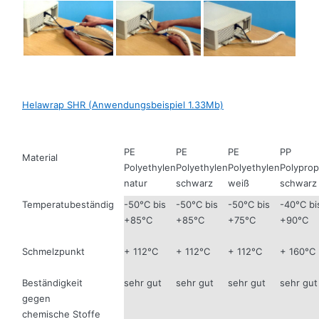
Helawrap SHR (Anwendungsbeispiel 1.33Mb)
PE
PE
PE
PP
Material
Polyethylen
Polyethylen
Polyethylen
Polyprop
natur
schwarz
weiß
schwarz
Temperatubeständig
-50°C bis
-50°C bis
-50°C bis
-40°C bi
+85°C
+85°C
+75°C
+90°C
Schmelzpunkt
+ 112°C
+ 112°C
+ 112°C
+ 160°C
Beständigkeit
sehr gut
sehr gut
sehr gut
sehr gut
gegen
chemische Stoffe