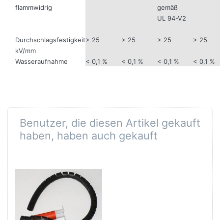
flammwidrig
gemäß
UL 94-V2
Durchschlagsfestigkeit
> 25
> 25
> 25
> 25
kV/mm
Wasseraufnahme
< 0,1 %
< 0,1 %
< 0,1 %
< 0,1 %
Benutzer, die diesen Artikel gekauft
haben, haben auch gekauft