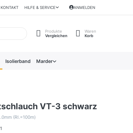
KONTAKT
HILFE & SERVICE
ANMELDEN
Produkte
Waren
Vergleichen
Korb
Isolierband
Marder
tschlauch VT-3 schwarz
 5.0mm (Rl.=100m)
1