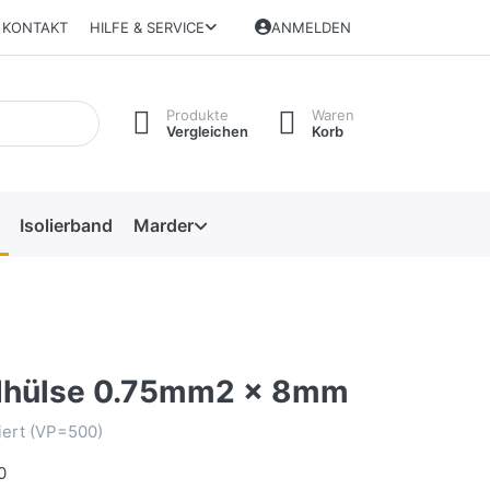
KONTAKT
HILFE & SERVICE
ANMELDEN
Produkte
Waren
Vergleichen
Korb
Isolierband
Marder
dhülse 0.75mm2 x 8mm
iert (VP=500)
0